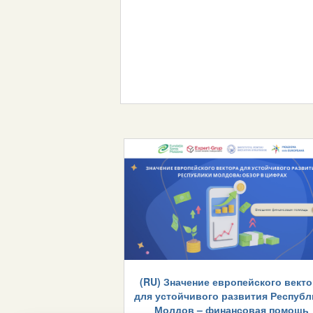
(RU) Значение европейского векто
для устойчивого развития Республ
Молдов – финансовая помощь