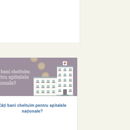
Câți bani cheltuim pentru spitalele
naționale?