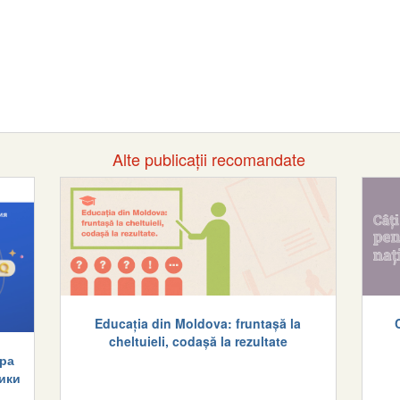
Alte publicații recomandate
Educația din Moldova: fruntașă la
cheltuieli, codașă la rezultate
ра
ики