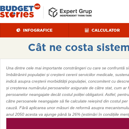
INFOGRAFICE
CALCULATOR
Cât ne costa siste
Una dintre cele mai importante constrângeri cu care se confruntă sis
îmbătrânirii populației și creșterii cererii serviciilor medicale, susten
indică asupra creșterii morbidității populației, concomitent cu descr
și creșterea numărului persoanelor asigurate de către stat, cum ar 
persoanelor neangajate decât costul poliței obligatorii. Astfel, pentru
către persoanele neangajate să fie calculate reieșind din costul pe
cauză. Fără aplicarea unor măsuri de reformă asupra mecanismului d
anul 2050 acesta va ajunge până la 26% (estimări în condițiile menț